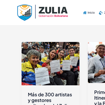
Ir
contenido
al
Inicio
contenido
Prim
Más de 300 artistas
Itine
y gestores
y la 