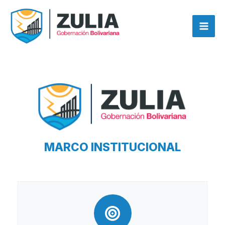
Ir
contenido
al
contenido
MARCO INSTITUCIONAL