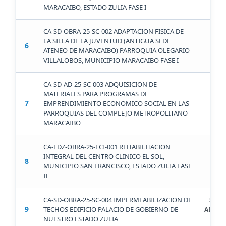
MARACAIBO, ESTADO ZULIA FASE I
CA-SD-OBRA-25-SC-002 ADAPTACION FISICA DE
LA SILLA DE LA JUVENTUD (ANTIGUA SEDE
6
ATENEO DE MARACAIBO) PARROQUIA OLEGARIO
VILLALOBOS, MUNICIPIO MARACAIBO FASE I
CA-SD-AD-25-SC-003 ADQUISICION DE
MATERIALES PARA PROGRAMAS DE
7
EMPRENDIMIENTO ECONOMICO SOCIAL EN LAS
S
PARROQUIAS DEL COMPLEJO METROPOLITANO
MARACAIBO
CA-FDZ-OBRA-25-FCI-001 REHABILITACION
INTEGRAL DEL CENTRO CLINICO EL SOL,
8
FUN
MUNICIPIO SAN FRANCISCO, ESTADO ZULIA FASE
II
CA-SD-OBRA-25-SC-004 IMPERMEABILIZACION DE
SECR
9
TECHOS EDIFICIO PALACIO DE GOBIERNO DE
ADMIN
NUESTRO ESTADO ZULIA
Y F