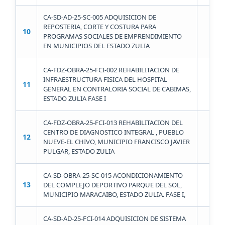
CA-SD-AD-25-SC-005 ADQUISICION DE
REPOSTERIA, CORTE Y COSTURA PARA
10
S
PROGRAMAS SOCIALES DE EMPRENDIMIENTO
EN MUNICIPIOS DEL ESTADO ZULIA
CA-FDZ-OBRA-25-FCI-002 REHABILITACION DE
INFRAESTRUCTURA FISICA DEL HOSPITAL
11
FUN
GENERAL EN CONTRALORIA SOCIAL DE CABIMAS,
ESTADO ZULIA FASE I
CA-FDZ-OBRA-25-FCI-013 REHABILITACION DEL
CENTRO DE DIAGNOSTICO INTEGRAL , PUEBLO
12
FUN
NUEVE-EL CHIVO, MUNICIPIO FRANCISCO JAVIER
PULGAR, ESTADO ZULIA
CA-SD-OBRA-25-SC-015 ACONDICIONAMIENTO
13
DEL COMPLEJO DEPORTIVO PARQUE DEL SOL,
F
MUNICIPIO MARACAIBO, ESTADO ZULIA. FASE I,
CA-SD-AD-25-FCI-014 ADQUISICION DE SISTEMA