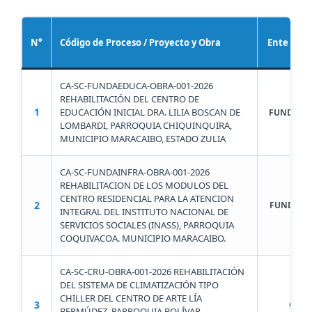
N°
Código de Proceso / Proyecto y Obra
Ente Ejec
CA-SC-FUNDAEDUCA-OBRA-001-2026
REHABILITACIÓN DEL CENTRO DE
1
EDUCACIÓN INICIAL DRA. LILIA BOSCAN DE
FUNDAED
LOMBARDI, PARROQUIA CHIQUINQUIRA,
MUNICIPIO MARACAIBO, ESTADO ZULIA
CA-SC-FUNDAINFRA-OBRA-001-2026
REHABILITACION DE LOS MODULOS DEL
CENTRO RESIDENCIAL PARA LA ATENCION
2
FUNDAIN
INTEGRAL DEL INSTITUTO NACIONAL DE
SERVICIOS SOCIALES (INASS), PARROQUIA
COQUIVACOA. MUNICIPIO MARACAIBO.
CA-SC-CRU-OBRA-001-2026 REHABILITACIÓN
DEL SISTEMA DE CLIMATIZACIÓN TIPO
CHILLER DEL CENTRO DE ARTE LÍA
3
CRU
BERMÚDEZ, PARROQUIA BOLÍVAR,