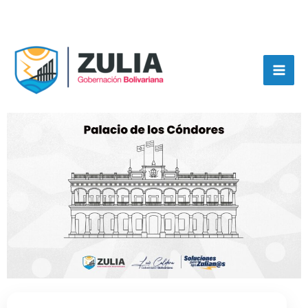
Ir
Ir al
al
contenido
contenido