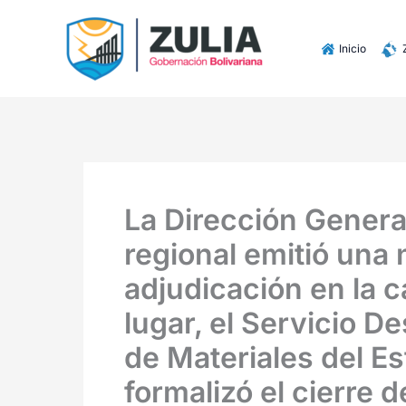
Ir
contenido
al
Inicio
contenido
La Dirección Genera
regional emitió una 
adjudicación en la c
lugar, el Servicio 
de Materiales del E
formalizó el cierre d