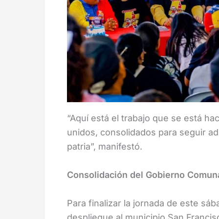
“Aquí está el trabajo que se está h
unidos, consolidados para seguir ad
patria”, manifestó.
Consolidación del Gobierno Comuna
Para finalizar la jornada de este sá
despliegue al municipio San Francis