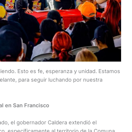
aciendo. Esto es fe, esperanza y unidad. Estamos
elante, para seguir luchando por nuestra
l en San Francisco
bado, el gobernador Caldera extendió el
co, específicamente al territorio de la Comuna