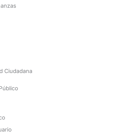
inanzas
ad Ciudadana
Público
co
uario