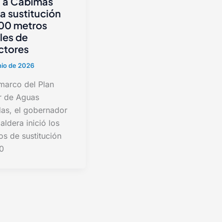
a a Cabimas
la sustitución
00 metros
ales de
ctores
nio de 2026
 marco del Plan
r de Aguas
das, el gobernador
aldera inició los
os de sustitución
0