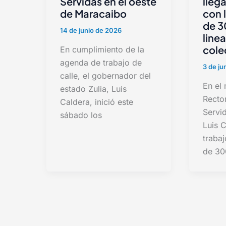
Servidas en el oeste
lleg
de Maracaibo
con 
de 3
14 de junio de 2026
line
cole
En cumplimiento de la
agenda de trabajo de
3 de ju
calle, el gobernador del
En el
estado Zulia, Luis
Recto
Caldera, inició este
Servi
sábado los
Luis C
trabaj
de 30