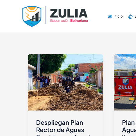
Ir
contenido
al
Inicio
contenido
Despliegan Plan
Plan
Rector de Aguas
Agua