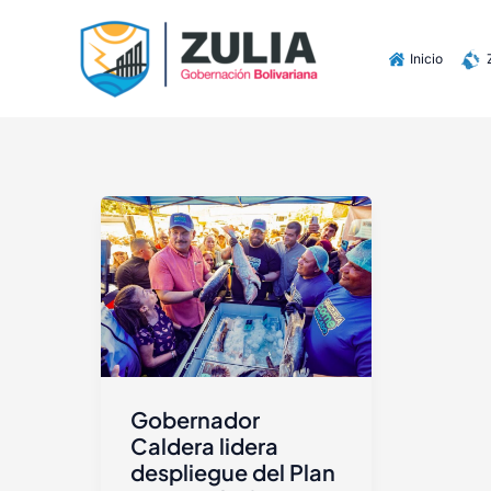
Ir
contenido
al
Inicio
contenido
Gobernador
Caldera lidera
despliegue del Plan