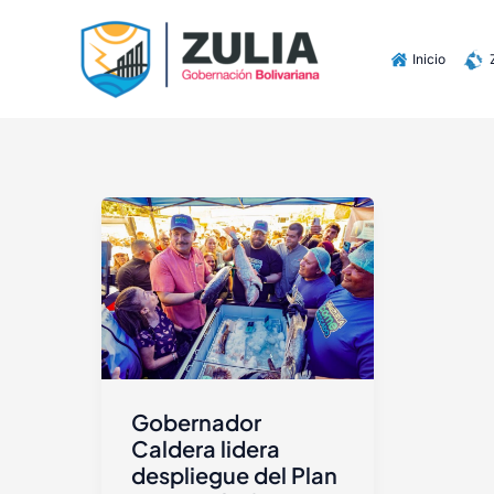
Ir
contenido
al
Inicio
contenido
Gobernador
Caldera lidera
despliegue del Plan