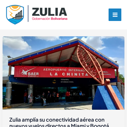
Ir
contenido
al
contenido
Zulia amplía su conectividad aérea con
nuevos vuelos directos a Miami y Bogotá