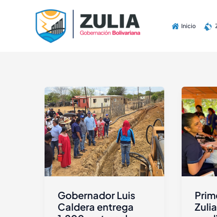
Ir
contenido
al
Inicio
contenido
Gobernador Luis
Prim
Caldera entrega
Zulia