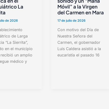
ca en el
sonido y un “María
uiátrico La
Móvil” a la Virgen
ita
del Carmen en Mara
ulio de 2026
17 de julio de 2026
ablecimiento
Con motivo del Día de
átrico de Larga
Nuestra Señora del
ia “La Sierrita”,
Carmen, el gobernador
do en el municipio
Luis Caldera asistió a la
 recibió un amplio
eucaristía el pasado 16
iegue médico y