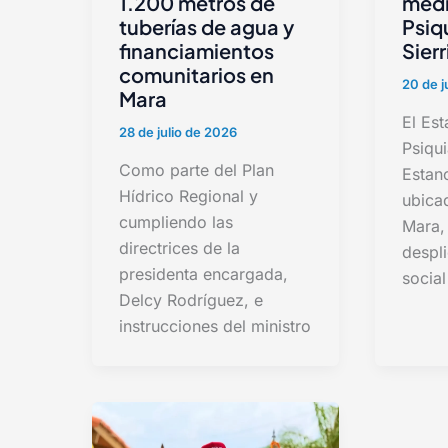
1.200 metros de
medi
tuberías de agua y
Psiq
financiamientos
Sierr
comunitarios en
20 de j
Mara
El Est
28 de julio de 2026
Psiqui
Como parte del Plan
Estanc
Hídrico Regional y
ubica
cumpliendo las
Mara,
directrices de la
despl
presidenta encargada,
social
Delcy Rodríguez, e
instrucciones del ministro