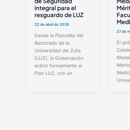
de Seguridad
Meda
integral para el
Méri
resguardo de LUZ
Facu
Medi
22 de abril de 2026
27 de 
Desde la Plazoleta del
El go
Rectorado de la
Calder
Universidad del Zulia
Medal
(LUZ), la Gobernación
Mérito
activó formalmente el
Medic
Plan LUZ, con un
Unive