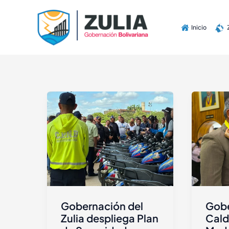
Ir
contenido
al
Inicio
contenido
Gobernación del
Gob
Zulia despliega Plan
Cald