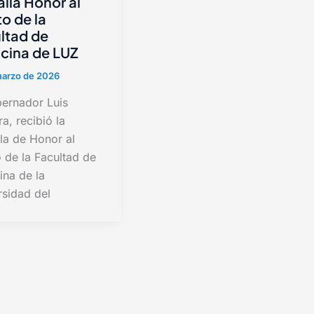
lla Honor al
to de la
ltad de
cina de LUZ
marzo de 2026
bernador Luis
a, recibió la
la de Honor al
 de la Facultad de
ina de la
rsidad del