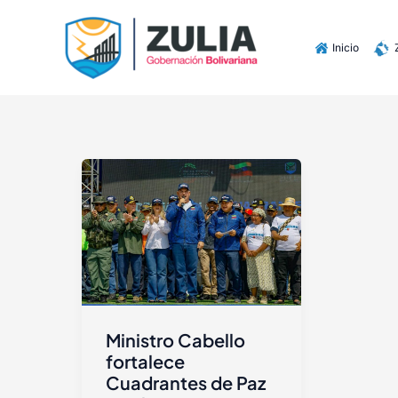
Ir
contenido
al
Inicio
contenido
Ministro Cabello
fortalece
Cuadrantes de Paz