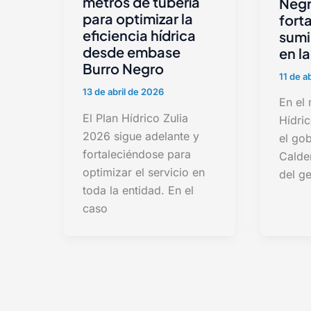
metros de tubería
Negr
para optimizar la
fort
eficiencia hídrica
sumi
desde embase
en l
Burro Negro
11 de a
13 de abril de 2026
En el
El Plan Hídrico Zulia
Hídric
2026 sigue adelante y
el go
fortaleciéndose para
Calde
optimizar el servicio en
del ge
toda la entidad. En el
caso