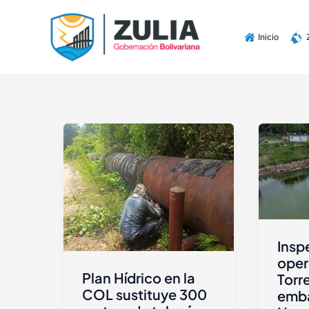
Ir
contenido
al
Inicio
contenido
Insp
oper
Plan Hídrico en la
Torr
COL sustituye 300
emba