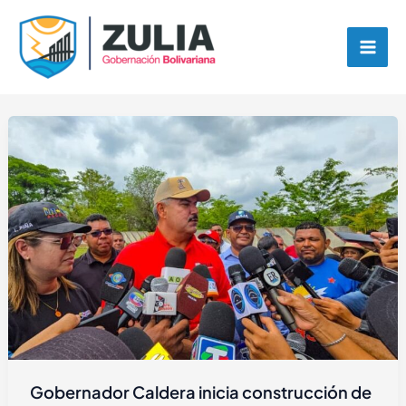
Ir
contenido
al
contenido
Gobernador Caldera inicia construcción de