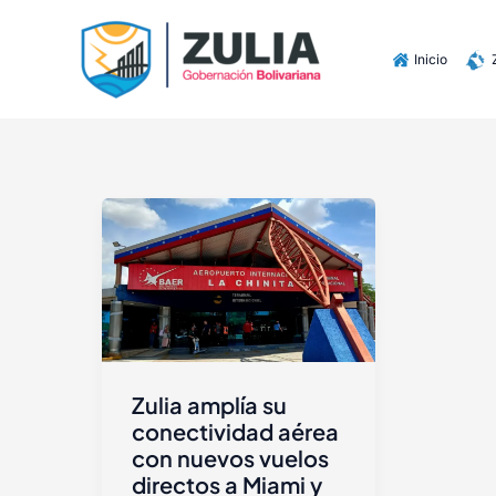
Ir
contenido
al
Inicio
contenido
Zulia amplía su
conectividad aérea
con nuevos vuelos
directos a Miami y