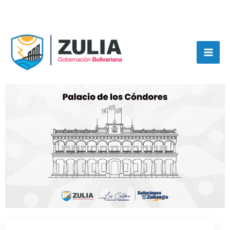
Ir
Ir al
al
contenido
contenido