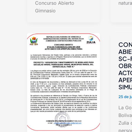
Concurso Abierto
natura
Gimnasio
CON
ABIE
SC-
OBR
ACT
APE
SIM
25 de j
La Go
Boliva
Zulia 
perso