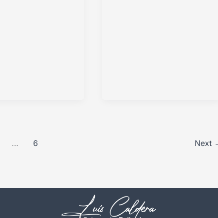
…
6
Next