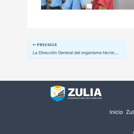
PREVIOUS
La Dirección General del organismo técnico regional emitió una nueva resolución oficial de adjudicación en la capital zuliana. En primer lugar, el Servicio Desconcentrado de Ensayo de Materiales del Estado Zulia (SEDEMAEZ) formalizó el cierre de este ciclo administrativo. El proceso se ejecutó bajo la modalidad de consulta de precios de conformidad con las leyes vigentes.
Inicio
Zul