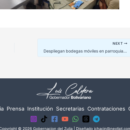
NEXT
Despliegan bodegas móviles en parroquias de Maracaibo
ia
Prensa
Institución
Secretarias
Contrataciones
Copyright © 2026 Gobernacion del Zulia | Diseñado jchacin@nextipt.co