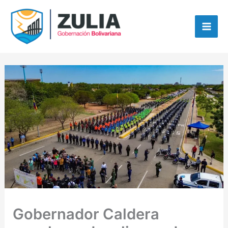
Ir
contenido
al
contenido
Gobernador Caldera