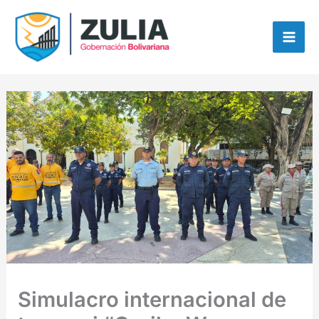
Ir
contenido
al
contenido
Simulacro internacional de